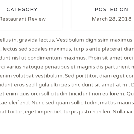
CATEGORY
POSTED ON
Restaurant Review
March 28, 2018
 tellus in, gravida lectus. Vestibulum dignissim maximu
, lectus sed sodales maximus, turpis ante placerat diam
cidunt nisl ut condimentum maximus. Proin sit amet orci 
rci varius natoque penatibus et magnis dis parturient 
im volutpat vestibulum. Sed porttitor, diam eget convall
idunt eros sed ligula ultricies tincidunt sit amet at mi. 
t enim quis orci sollicitudin tincidunt non eu lorem. Q
e eleifend. Nunc sed quam sollicitudin, mattis mauris v
tpat tortor, eget imperdiet turpis justo non leo. Nulla