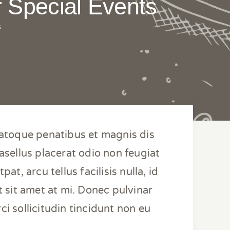
r Special Events
s
natoque penatibus et magnis dis
sellus placerat odio non feugiat
at, arcu tellus facilisis nulla, id
t sit amet at mi. Donec pulvinar
ci sollicitudin tincidunt non eu