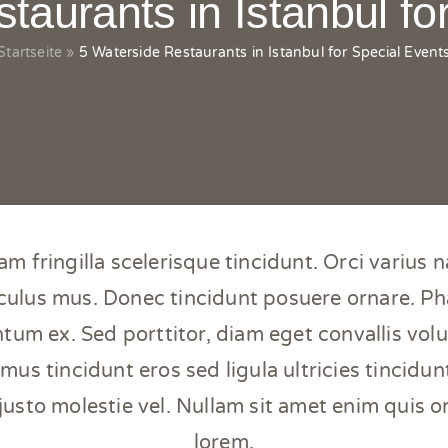
taurants in Istanbul fo
Startseite
»
5 Waterside Restaurants in Istanbul for Special Event
m fringilla scelerisque tincidunt. Orci varius 
iculus mus. Donec tincidunt posuere ornare. Pha
tum ex. Sed porttitor, diam eget convallis volutp
amus tincidunt eros sed ligula ultricies tincidun
justo molestie vel. Nullam sit amet enim quis or
lorem.