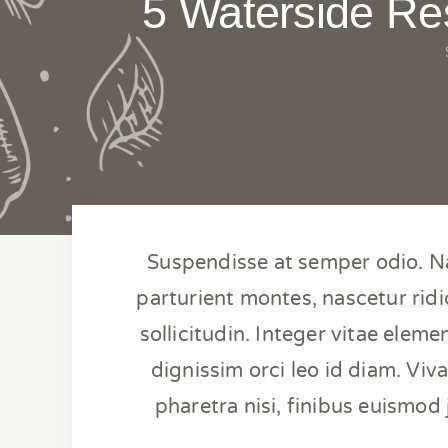
5 Waterside Res
Suspendisse at semper odio. Na
parturient montes, nascetur rid
sollicitudin. Integer vitae elemen
dignissim orci leo id diam. Viv
pharetra nisi, finibus euismod 