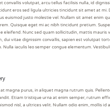
 convallis volutpat, arcu tellus facilisis nulla, id digniss
dunt eros sed ligula ultricies tincidunt sit amet at mi.
bus euismod justo molestie vel. Nullam sit amet enim quis
lorem. Quisque eget mi ac nibh tincidunt pretium. Sus
ae eleifend. Nunc sed quam sollicitudin, mattis mauris v
m, dui vitae dignissim convallis, sapien est volutpat tor
eo. Nulla iaculis leo semper congue elementum. Vestibu
ery
at magna purus, in aliquet magna rutrum quis. Pellent
ndit. Etiam tristique urna at enim semper, rutrum effici
mod nisl, a ultrices velit. Nullam odio enim, mollis id 