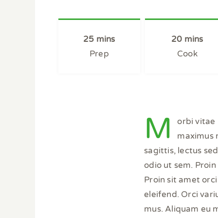
25 mins
20 mins
Prep
Cook
M
orbi vitae
maximus m
sagittis, lectus s
odio ut sem. Proin
Proin sit amet orci
eleifend. Orci var
mus. Aliquam eu m