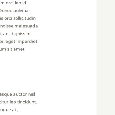
im orci leo id
 Donec pulvinar
 orci sollicitudin
pendisse malesuada
itae, dignissim
tor, eget imperdiet
lum sit amet
esque auctor nisl
tur leo tincidunt.
augue at,