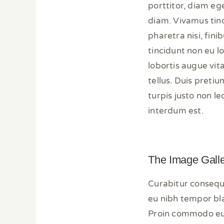
porttitor, diam eget
diam. Vivamus tinci
pharetra nisi, fini
tincidunt non eu 
lobortis augue vit
tellus. Duis pretiu
turpis justo non l
interdum est.
The Image Gall
Curabitur consequ
eu nibh tempor bla
Proin commodo euis