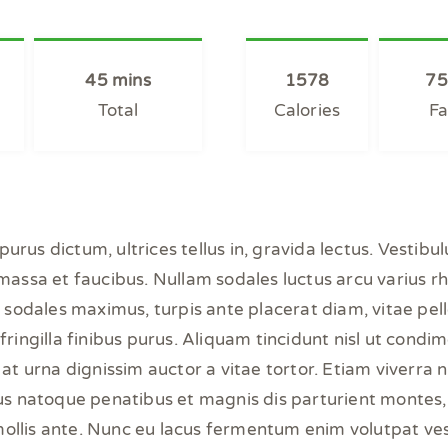
45 mins
1578
75
Total
Calories
Fa
 purus dictum, ultrices tellus in, gravida lectus. Vestib
assa et faucibus. Nullam sodales luctus arcu varius 
ed sodales maximus, turpis ante placerat diam, vitae pel
 fringilla finibus purus. Aliquam tincidunt nisl ut con
 at urna dignissim auctor a vitae tortor. Etiam viverra 
ius natoque penatibus et magnis dis parturient montes,
ollis ante. Nunc eu lacus fermentum enim volutpat ve