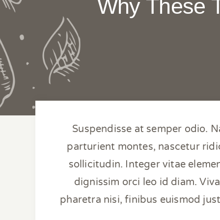
Why These T
Suspendisse at semper odio. Na
parturient montes, nascetur rid
sollicitudin. Integer vitae elemen
dignissim orci leo id diam. Viv
pharetra nisi, finibus euismod jus