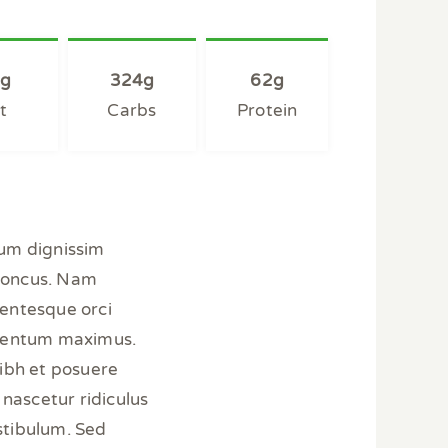
g
324g
62g
t
Carbs
Protein
ulum dignissim
rhoncus. Nam
lentesque orci
dimentum maximus.
nibh et posuere
 nascetur ridiculus
stibulum. Sed