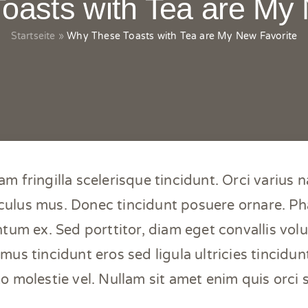
oasts with Tea are My 
Startseite
»
Why These Toasts with Tea are My New Favorite
m fringilla scelerisque tincidunt. Orci varius 
iculus mus. Donec tincidunt posuere ornare. Pha
tum ex. Sed porttitor, diam eget convallis volutp
amus tincidunt eros sed ligula ultricies tincidun
to molestie vel. Nullam sit amet enim quis orci s