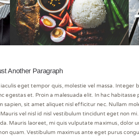
ust Another Paragraph
iaculis eget tempor quis, molestie vel massa. Integer
nc egestas et. Proin a malesuada elit. In hac habitasse 
 sapien, sit amet aliquet nisl efficitur nec. Nullam mole
Mauris vel nisl id nisl vestibulum tincidunt eget non mi
a. Mauris laoreet, mi quis vulputate maximus, dolor ur
sl non quam. Vestibulum maximus ante eget purus congu