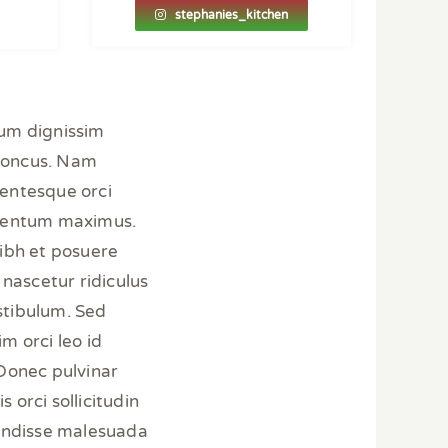
stephanies_kitchen
ulum dignissim
rhoncus. Nam
lentesque orci
dimentum maximus.
nibh et posuere
 nascetur ridiculus
stibulum. Sed
im orci leo id
 Donec pulvinar
 orci sollicitudin
pendisse malesuada