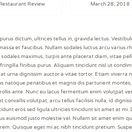
Restaurant Review
March 28, 2018
 purus dictum, ultrices tellus in, gravida lectus. Vestib
assa et faucibus. Nullam sodales luctus arcu varius 
ed sodales maximus, turpis ante placerat diam, vitae pel
 fringilla finibus purus. Aliquam tincidunt nisl ut con
 at urna dignissim auctor a vitae tortor. Etiam viverra 
ius natoque penatibus et magnis dis parturient montes,
ollis ante. Nunc eu lacus fermentum enim volutpat ve
 convallis volutpat, arcu tellus facilisis nulla, id digniss
dunt eros sed ligula ultricies tincidunt sit amet at mi.
bus euismod justo molestie vel. Nullam sit amet enim quis
lorem. Quisque eget mi ac nibh tincidunt pretium. Sus