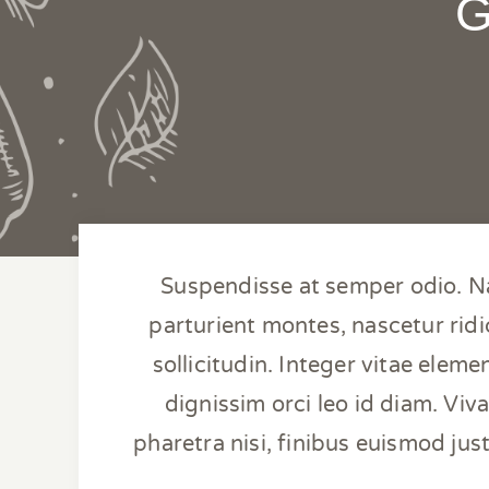
G
Suspendisse at semper odio. Na
parturient montes, nascetur rid
sollicitudin. Integer vitae elemen
dignissim orci leo id diam. Viv
pharetra nisi, finibus euismod jus