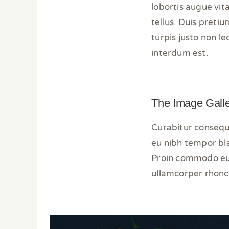
lobortis augue vit
tellus. Duis pretiu
turpis justo non l
interdum est.
The Image Gall
Curabitur consequ
eu nibh tempor bla
Proin commodo euis
ullamcorper rhonc