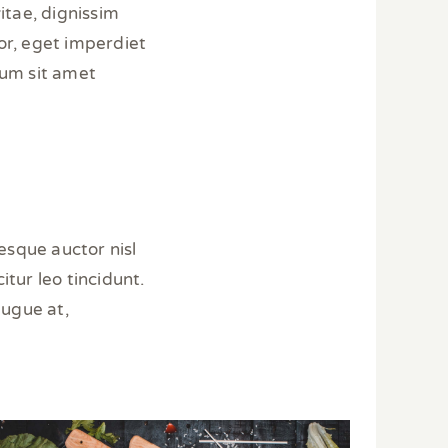
itae, dignissim
tor, eget imperdiet
lum sit amet
esque auctor nisl
tur leo tincidunt.
augue at,