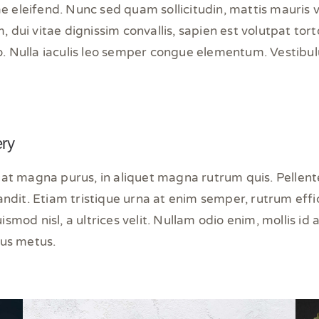
ae eleifend. Nunc sed quam sollicitudin, mattis mauris v
m, dui vitae dignissim convallis, sapien est volutpat tor
eo. Nulla iaculis leo semper congue elementum. Vestibu
ery
at magna purus, in aliquet magna rutrum quis. Pellent
ndit. Etiam tristique urna at enim semper, rutrum effici
mod nisl, a ultrices velit. Nullam odio enim, mollis id 
us metus.