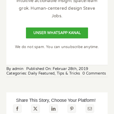
intuitive actionable insight SpaceTeam
grok. Human-centered design Steve
Jobs.
UNSER WHATSAPP KANAL
We do not spam. You can unsubscribe anytime.
By
admin
Published On: Februar 28th, 2019
on
Categories:
Daily Featured
,
Tips & Tricks
0 Comments
6
Nutr
Tips
to
Hel
Share This Story, Choose Your Platform!
Bur
Bod
Fat