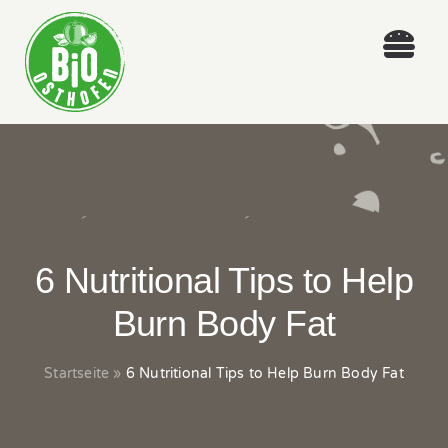
Skip
to
Togg
content
Navi
ÜBER UNS
LEISTUNGEN
NEWS
6 Nutritional Tips to Help
WORKSHOPS
Burn Body Fat
KONTAKT
Startseite
»
6 Nutritional Tips to Help Burn Body Fat
IMPRESSUM & DATENSCHUTZ