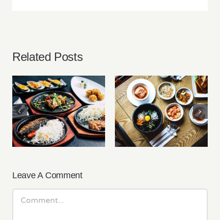
Related Posts
Roundup: My New
Meal Prep: Korean
Favourite Recipes
Bibimbap with
For Healthy Living
Kimchi
Leave A Comment
Comment