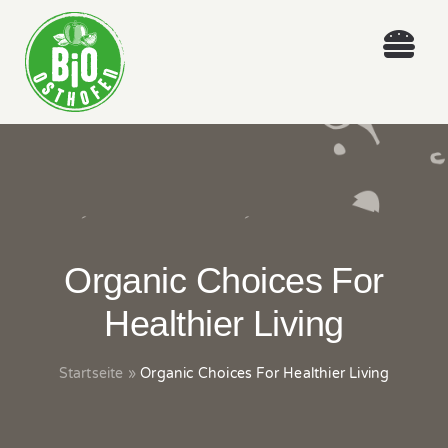
Skip
to
Togg
content
Navi
ÜBER UNS
LEISTUNGEN
NEWS
Organic Choices For
WORKSHOPS
Healthier Living
KONTAKT
Startseite
»
Organic Choices For Healthier Living
IMPRESSUM & DATENSCHUTZ